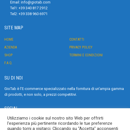
Email:
info@giotab.com
Tel1:
+39 340 817 2912
Tel2:
+39 338 960 6971
SITE MAP
HOME
CONTATTI
AZIENDA
PRIVACY POLICY
SHOP
TERMINI E CONDIZIONI
F.A.Q.
SU DI NOI
GioTab è l’E-commerce specializzato nella fornitura di un’ampia gamma
di prodotti, e non solo, a prezzi competitivi.
SOCIAL
Utilizziamo i cookie sul nostro sito Web per offrirti
>
l'esperienza più pertinente ricordando le tue preferenze
quando torni a visitarci. Cliccando su "Accetta" acconsenti