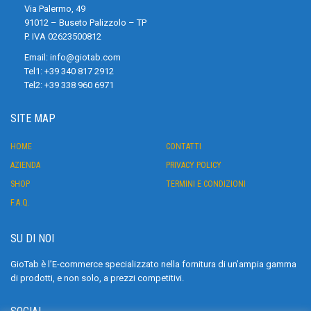
Via Palermo, 49
91012 – Buseto Palizzolo – TP
P. IVA 02623500812
Email:
info@giotab.com
Tel1:
+39 340 817 2912
Tel2:
+39 338 960 6971
SITE MAP
HOME
CONTATTI
AZIENDA
PRIVACY POLICY
SHOP
TERMINI E CONDIZIONI
F.A.Q.
SU DI NOI
GioTab è l’E-commerce specializzato nella fornitura di un’ampia gamma
di prodotti, e non solo, a prezzi competitivi.