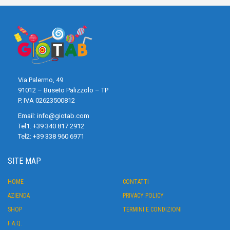
Via Palermo, 49
91012 – Buseto Palizzolo – TP
P. IVA 02623500812
Email:
info@giotab.com
Tel1:
+39 340 817 2912
Tel2:
+39 338 960 6971
SITE MAP
HOME
CONTATTI
AZIENDA
PRIVACY POLICY
SHOP
TERMINI E CONDIZIONI
F.A.Q.