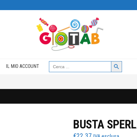
Search Button
Search
IL MIO ACCOUNT
for:
BUSTA SPERL
€
22.37
IVA esclusa