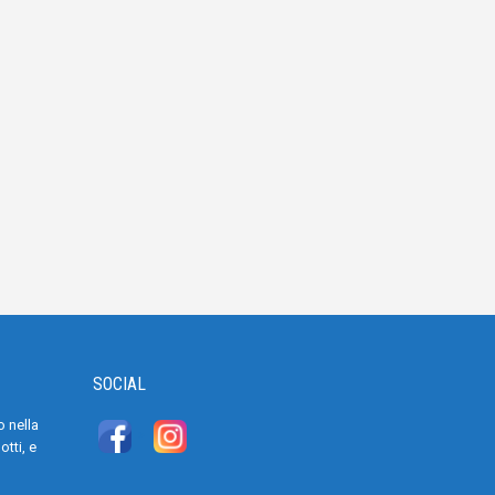
SOCIAL
 nella
>
tti, e