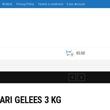
Wishlist
Privacy Policy
Termini e condizioni
Il mio Account
€
0.00
0
ARI GELEES 3 KG