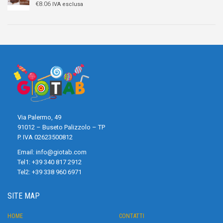
€
8.06
IVA esclusa
Via Palermo, 49
91012 – Buseto Palizzolo – TP
P. IVA 02623500812
Email:
info@giotab.com
Tel1:
+39 340 817 2912
Tel2:
+39 338 960 6971
SITE MAP
HOME
CONTATTI