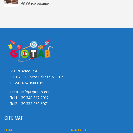
€
8.06
IVA esclusa
Via Palermo, 49
91012 – Buseto Palizzolo – TP
P. IVA 02623500812
Email:
info@giotab.com
Tel1:
+39 340 817 2912
Tel2:
+39 338 960 6971
SITE MAP
HOME
CONTATTI