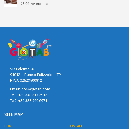
€
8.06
IVA esclusa
Via Palermo, 49
91012 – Buseto Palizzolo – TP
P. IVA 02623500812
Email:
info@giotab.com
Tel1:
+39 340 817 2912
Tel2:
+39 338 960 6971
SITE MAP
HOME
CONTATTI