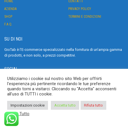
HOME
CONTATTI
AZIENDA
PRIVACY POLICY
SHOP
TERMINI E CONDIZIONI
F.A.Q.
SU DI NOI
GioTab è l’E-commerce specializzato nella fornitura di un’ampia gamma
di prodotti, e non solo, a prezzi competitivi.
SOCIAL
Utilizziamo i cookie sul nostro sito Web per offrirti
>
l'esperienza più pertinente ricordando le tue preferenze
quando torni a visitarci. Cliccando su "Accetta" acconsenti
all'uso di TUTTI i cookie.
Impostazioni cookie
Accetta tutto
Rifiuta tutto
Leggi Tutto
Copyright © 2023 GIOTAB. Sito realizzato da
Interactive Minds