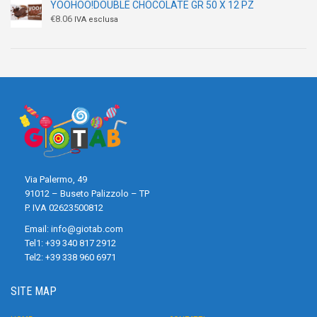
YOOHOO!DOUBLE CHOCOLATE GR 50 X 12 PZ
€
8.06
IVA esclusa
Via Palermo, 49
91012 – Buseto Palizzolo – TP
P. IVA 02623500812
Email:
info@giotab.com
Tel1:
+39 340 817 2912
Tel2:
+39 338 960 6971
SITE MAP