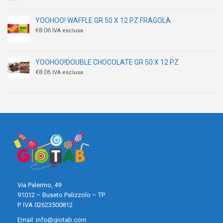
YOOHOO! WAFFLE GR 50 X 12 PZ FRAGOLA
€
8.06
IVA esclusa
YOOHOO!DOUBLE CHOCOLATE GR 50 X 12 PZ
€
8.06
IVA esclusa
Via Palermo, 49
91012 – Buseto Palizzolo – TP
P. IVA 02623500812
Email:
info@giotab.com