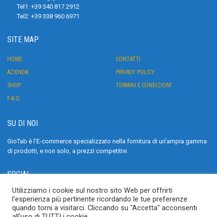
Tel1:
+39 340 817 2912
Tel2:
+39 338 960 6971
SITE MAP
HOME
CONTATTI
AZIENDA
PRIVACY POLICY
SHOP
TERMINI E CONDIZIONI
F.A.Q.
SU DI NOI
GioTab è l’E-commerce specializzato nella fornitura di un’ampia gamma
di prodotti, e non solo, a prezzi competitivi.
SOCIAL
Utilizziamo i cookie sul nostro sito Web per offrirti
>
l'esperienza più pertinente ricordando le tue preferenze
quando torni a visitarci. Cliccando su "Accetta" acconsenti
all'uso di TUTTI i cookie.