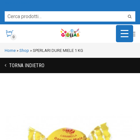
Servizio Clienti
0
Home
»
Shop
»
SPERLARI DURE MIELE 1 KG
TORNA INDIETRO