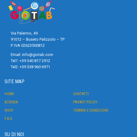
Via Palermo, 49
91012 – Buseto Palizzolo – TP
P. IVA 02623500812
Email:
info@giotab.com
Tel1:
+39 340 817 2912
Tel2:
+39 338 960 6971
SITE MAP
HOME
CONTATTI
AZIENDA
PRIVACY POLICY
SHOP
TERMINI E CONDIZIONI
F.A.Q.
SU DI NOI