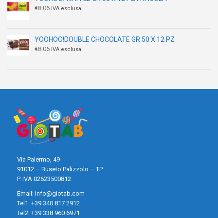
€
8.06
IVA esclusa
YOOHOO!DOUBLE CHOCOLATE GR 50 X 12 PZ
€
8.06
IVA esclusa
Via Palermo, 49
91012 – Buseto Palizzolo – TP
P. IVA 02623500812
Email:
info@giotab.com
Tel1:
+39 340 817 2912
Tel2:
+39 338 960 6971