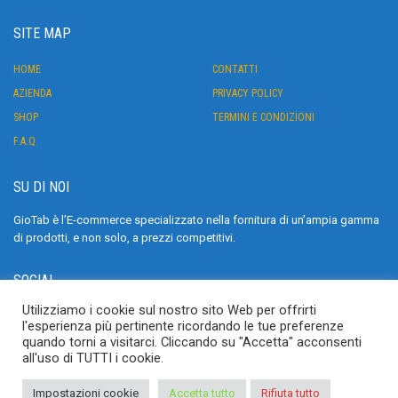
SITE MAP
HOME
CONTATTI
AZIENDA
PRIVACY POLICY
SHOP
TERMINI E CONDIZIONI
F.A.Q.
SU DI NOI
GioTab è l’E-commerce specializzato nella fornitura di un’ampia gamma
di prodotti, e non solo, a prezzi competitivi.
SOCIAL
Utilizziamo i cookie sul nostro sito Web per offrirti
>
l'esperienza più pertinente ricordando le tue preferenze
quando torni a visitarci. Cliccando su "Accetta" acconsenti
all'uso di TUTTI i cookie.
Impostazioni cookie
Accetta tutto
Rifiuta tutto