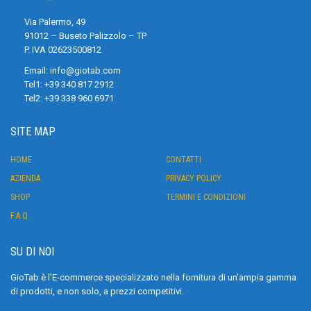
Via Palermo, 49
91012 – Buseto Palizzolo – TP
P. IVA 02623500812
Email:
info@giotab.com
Tel1:
+39 340 817 2912
Tel2:
+39 338 960 6971
SITE MAP
HOME
CONTATTI
AZIENDA
PRIVACY POLICY
SHOP
TERMINI E CONDIZIONI
F.A.Q.
SU DI NOI
GioTab è l’E-commerce specializzato nella fornitura di un’ampia gamma
di prodotti, e non solo, a prezzi competitivi.