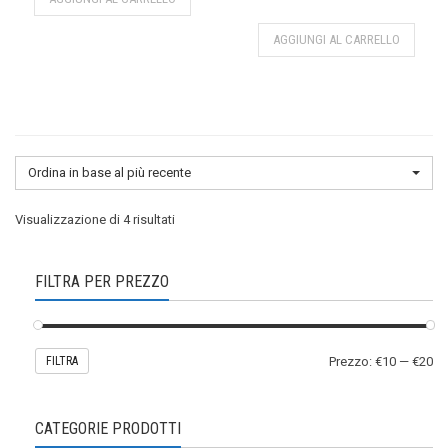
AGGIUNGI AL CARRELLO
Ordina in base al più recente
Ordina
Visualizzazione di 4 risultati
in
FILTRA PER PREZZO
base
FILTRA
Prezzo:
€10
—
€20
al
più
CATEGORIE PRODOTTI