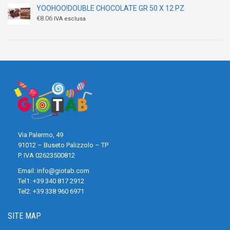
YOOHOO!DOUBLE CHOCOLATE GR 50 X 12 PZ
€
8.06
IVA esclusa
Via Palermo, 49
91012 – Buseto Palizzolo – TP
P. IVA 02623500812
Email:
info@giotab.com
Tel1:
+39 340 817 2912
Tel2:
+39 338 960 6971
SITE MAP