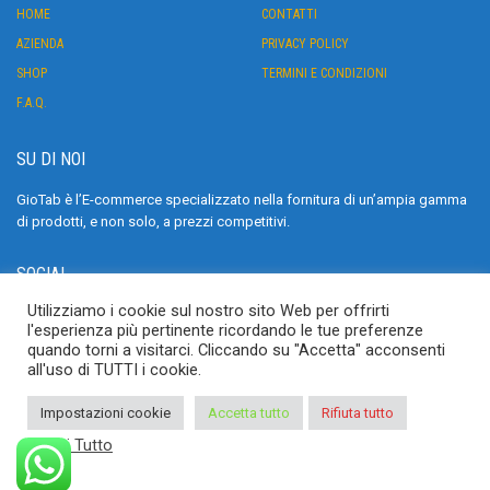
HOME
CONTATTI
AZIENDA
PRIVACY POLICY
SHOP
TERMINI E CONDIZIONI
F.A.Q.
SU DI NOI
GioTab è l’E-commerce specializzato nella fornitura di un’ampia gamma
di prodotti, e non solo, a prezzi competitivi.
SOCIAL
Utilizziamo i cookie sul nostro sito Web per offrirti
>
l'esperienza più pertinente ricordando le tue preferenze
quando torni a visitarci. Cliccando su "Accetta" acconsenti
all'uso di TUTTI i cookie.
Impostazioni cookie
Accetta tutto
Rifiuta tutto
Leggi Tutto
Copyright © 2023 GIOTAB. Sito realizzato da
Interactive Minds