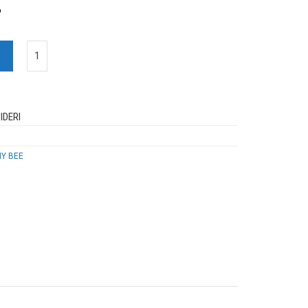
Z
IDERI
HY BEE