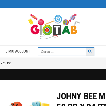
Search Button
Search
IL MIO ACCOUNT
for:
X 24 PZ
JOHNY BEE 