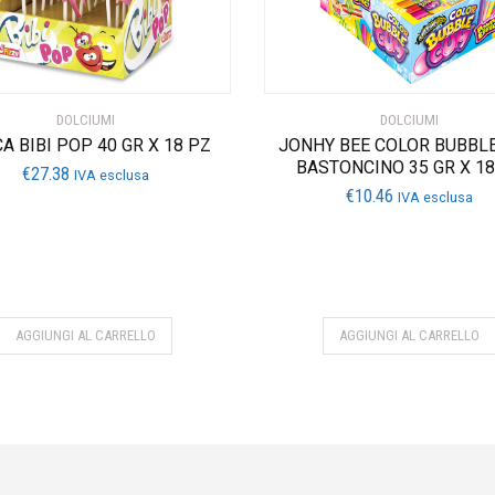
DOLCIUMI
DOLCIUMI
A BIBI POP 40 GR X 18 PZ
JONHY BEE COLOR BUBBL
BASTONCINO 35 GR X 18
€
27.38
IVA esclusa
€
10.46
IVA esclusa
AGGIUNGI AL CARRELLO
AGGIUNGI AL CARRELLO