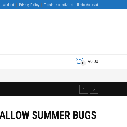
Wishlist
Privacy Policy
Termini e condizioni
Il mio Account
€
0.00
0
MALLOW SUMMER BUGS