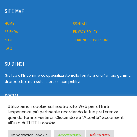
SITE MAP
HOME
CONTATTI
AZIENDA
PRIVACY POLICY
SHOP
TERMINI E CONDIZIONI
F.A.Q.
SU DI NOI
GioTab è l’E-commerce specializzato nella fornitura di un’ampia gamma
di prodotti, e non solo, a prezzi competitivi.
SOCIAL
Utilizziamo i cookie sul nostro sito Web per offrirti
>
l'esperienza più pertinente ricordando le tue preferenze
quando torni a visitarci. Cliccando su "Accetta" acconsenti
all'uso di TUTTI i cookie.
Impostazioni cookie
Accetta tutto
Rifiuta tutto