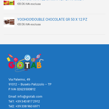
€
8.06
IVA esclusa
YOOHOO!DOUBLE CHOCOLATE GR 50 X 12 PZ
€
8.06
IVA esclusa
Via Palermo, 49
91012 – Buseto Palizzolo – TP
P. IVA 02623500812
Email:
info@giotab.com
Tel1:
+39 340 817 2912
Tel2:
+39 338 960 6971