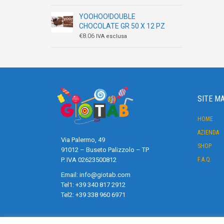
YOOHOO!DOUBLE
CHOCOLATE GR 50 X 12 PZ
€
8.06
IVA esclusa
SITE M
HOME
AZIENDA
Via Palermo, 49
SHOP
91012 – Buseto Palizzolo – TP
F.A.Q.
P. IVA 02623500812
Email:
info@giotab.com
Tel1:
+39 340 817 2912
Tel2:
+39 338 960 6971