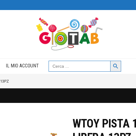
Search Button
Search
IL MIO ACCOUNT
for:
 13PZ
WTOY PISTA 