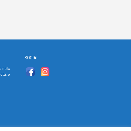
SOCIAL
 nella
>
tti, e