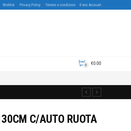
Wishlist
Privacy Policy
Termini e condizioni
Il mio Account
€
0.00
0
130CM C/AUTO RUOTA