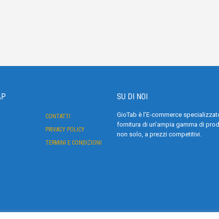
AP
SU DI NOI
GioTab è l’E-commerce specializzato
CONTATTI
fornitura di un’ampia gamma di prodo
PRIVACY POLICY
non solo, a prezzi competitivi.
TERMINI E CONDIZIONI